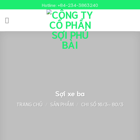
Chuyển
Hotline:
+84-234-3863240
đến
nội
dung
Sợi xe ba
TRANG CHỦ
/
SẢN PHẨM
/
CHI SỐ 16/3~ 80/3